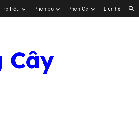
Tro trấu
Phân bò
Phân Gà
Liên hệ
ion
g Cây