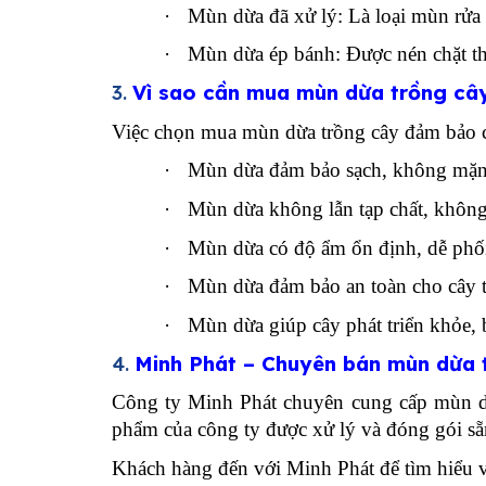
·
Mùn dừa đã xử lý: Là loại mùn rửa đ
·
Mùn dừa ép bánh: Được nén chặt th
3.
Vì sao cần mua mùn dừa trồng cây
Việc chọn mua mùn dừa trồng cây đảm bảo c
·
Mùn dừa đảm bảo sạch, không mặn
·
Mùn dừa không lẫn tạp chất, khô
·
Mùn dừa có độ ẩm ổn định, dễ phối 
·
Mùn dừa đảm bảo an toàn cho cây 
·
Mùn dừa giúp cây phát triển khỏe,
4.
Minh Phát – Chuyên bán mùn dừa t
Công ty Minh Phát chuyên cung cấp mùn dừ
phẩm của công ty được xử lý và đóng gói sẵ
Khách hàng đến với Minh Phát để tìm hiểu v