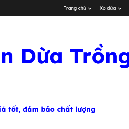
N BÒ
Trang chủ
Xơ dừa
ip to main content
Skip to navigat
n Dừa Trồn
á tốt, đảm bảo chất lượng