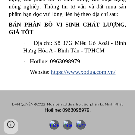
nông nghiệp. Thông tin tư vấn và đặt mua sản
phẩm bạn đọc vui lòng liên hệ theo địa chỉ sau:
BÁN PHÂN BÒ VI SINH CHẤT LƯỢNG,
GIÁ TỐT
·
Địa chỉ: Số 37G Miếu Gò Xoài - Bình
Hưng Hòa A - Bình Tân - TPHCM
·
Hotline: 0963098979
·
Website:
https://www.xodua.com.vn/
BẢN QUYỀN ©2022 Mua bán xơ dừa, tro trấu, phân bò Minh Phát.
Hotline: 0963098979.